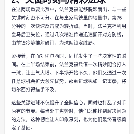
在这两场重要比赛中，法兰克福能够脱颖而出，与一些
关键时刻密不可分。在与皇家马德里的较量中，第75
分钟的一次快速反击成为转折点。当时，法兰克福利用
皇马后卫失位，通过几次精准传递迅速撕开对方防线，
由前锋冷静推射破门，为球队锁定胜局。
紧接着，在面对切尔西时，同样发生了一些决定性的瞬
间。在上半场结束前，法兰克福凭借一次精妙配合打入
一球，让士气大增。下半场开始不久，他们又通过一次
任意球机会扩大领先优势，那颗进球犹如一记重拳，将
切尔西打得措手不及。
这些关键进球不仅提升了全队信心，同时也打乱了对手
原有的节奏。每当处于劣势时，他们总能找到解决问题
的方法，这种韧性让人印象深刻，也为他们最终晋级奠
定了基础。