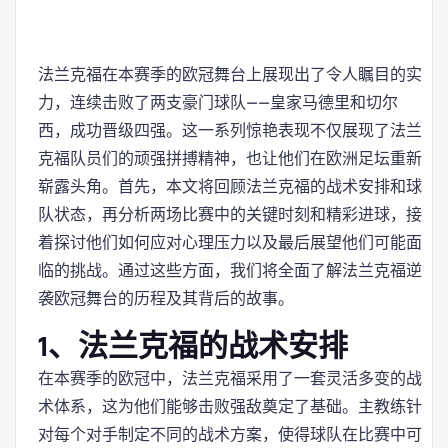
法兰克福在本赛季的欧冠舞台上展现出了令人瞩目的实
力，连续击败了两支豪门球队——皇家马德里和切尔
西，成功晋级四强。这一系列惊艳表现不仅展现了法兰
克福队员们的顽强拼搏精神，也让他们在欧洲足坛重新
崭露头角。首先，本文将回顾法兰克福的战术安排和球
队状态，再分析两场比赛中的关键时刻和精彩进球，接
着探讨他们如何应对心理压力以及最后展望他们可能面
临的挑战。通过这些方面，我们将全面了解法兰克福逆
袭欧冠舞台的历程及其背后的故事。
1、法兰克福的战术安排
在本赛季的欧冠中，法兰克福采用了一套灵活多变的战
术体系，这为他们能够击败强敌奠定了基础。主教练针
对每个对手制定不同的战术方案，使得球队在比赛中可