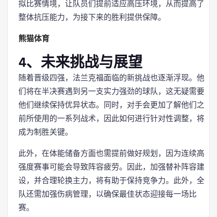
拟比赛情境，让队员们提前适应高压环境，从而提高了
整体抗压能力，为接下来的胜利提供保障。
熊猫体育
4、未来挑战与展望
随着晋级四强，法兰克福面临的新挑战也逐渐浮现。他
们将在半决赛遇到另一支实力强劲的球队，这无疑需要
他们继续保持优异状态。同时，对手会更加了解他们之
前所使用的一系列战术，因此如何进行针对性调整，将
成为制胜关键。
此外，在体能储备方面也需提前做好规划，因为连续高
强度赛事可能会导致阵容疲劳。因此，加强替补阵容建
设，并合理轮换主力，将有助于保持竞争力。此外，全
队还需加强伤病管理，以确保最佳状态迎接每一场比
赛。