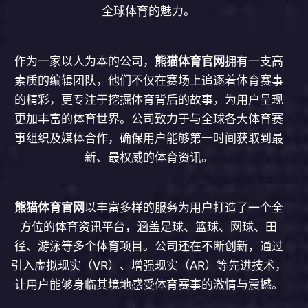
全球体育的魅力。
作为一家以人为本的公司，
熊猫体育官网
拥有一支高
素质的编辑团队，他们不仅在赛场上追逐着体育赛事
的精彩，更专注于挖掘体育背后的故事，为用户呈现
更加丰富的体育世界。公司致力于与全球各大体育赛
事组织及媒体合作，确保用户能够第一时间获取到最
新、最权威的体育资讯。
熊猫体育官网
以丰富多样的服务为用户打造了一个全
方位的体育资讯平台，涵盖足球、篮球、网球、田
径、游泳等多个体育项目。公司还在不断创新，通过
引入虚拟现实（VR）、增强现实（AR）等先进技术，
让用户能够身临其境地感受体育赛事的激情与震撼。