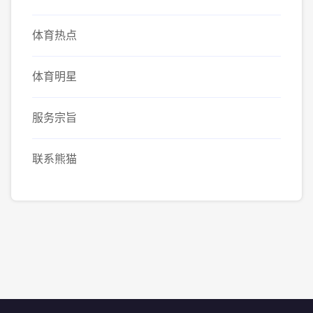
体育热点
体育明星
服务宗旨
联系熊猫