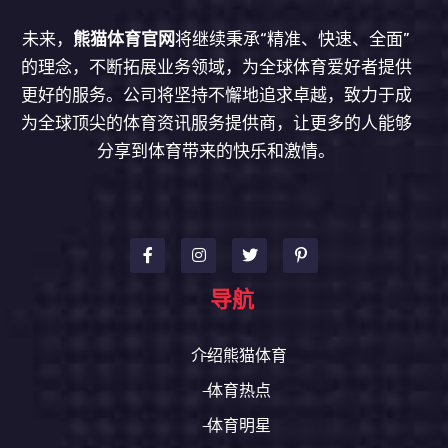
未来，
熊猫体育官网
将继续秉承“精准、快速、全面”
的理念，不断拓展业务领域，为全球体育爱好者提供
更好的服务。公司将坚持不懈地追求卓越，致力于成
为全球顶尖的体育资讯服务提供商，让更多的人能够
分享到体育带来的快乐和激情。
导航
介绍熊猫体育
体育热点
体育明星