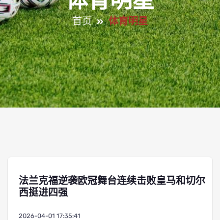
体育明星
首页
体育明星
法兰克福逆袭欧冠舞台连续击败皇马和切尔
西挺进四强
2026-04-01 17:35:41