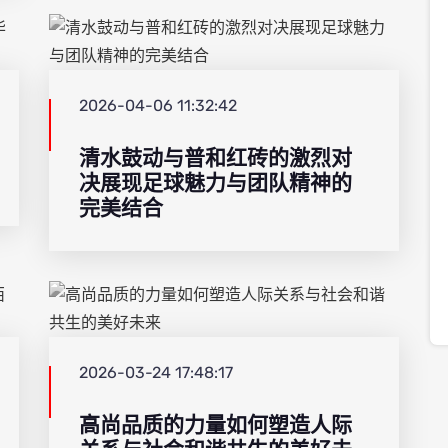
2026-04-06 11:32:42
清水鼓动与普和红砖的激烈对
决展现足球魅力与团队精神的
完美结合
2026-03-24 17:48:17
高尚品质的力量如何塑造人际