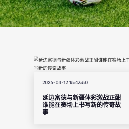
2026-04-12 15:43:50
延边富德与新疆体彩激战正酣
谁能在赛场上书写新的传奇故
事