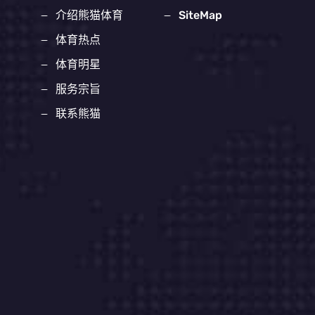
介绍熊猫体育
SiteMap
体育热点
体育明星
服务宗旨
联系熊猫