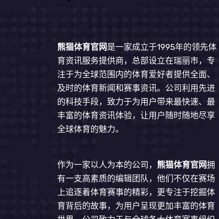
熊猫体育官网
是一家成立于1995年的领先体
育资讯服务提供商，总部设立在瑞丽市，专
注于为全球范围内的体育爱好者提供全面、
及时的体育新闻和赛事资讯。公司利用先进
的科技手段，致力于为用户带来最快速、最
丰富的体育资讯体验，让用户随时随地尽享
全球体育的魅力。
作为一家以人为本的公司，
熊猫体育官网
拥
有一支高素质的编辑团队，他们不仅在赛场
上追逐着体育赛事的精彩，更专注于挖掘体
育背后的故事，为用户呈现更加丰富的体育