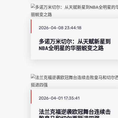
2026-04-08 23:44:18
多诺万米切尔：从天赋新星到
NBA全明星的华丽蜕变之路
2026-04-01 17:35:41
法兰克福逆袭欧冠舞台连续击