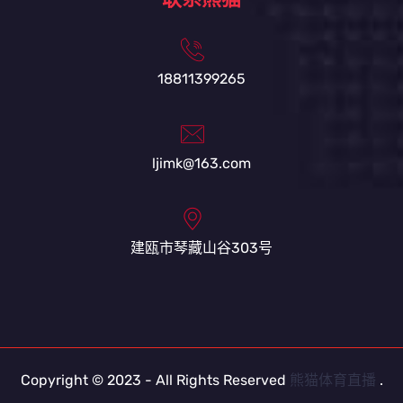
联系熊猫
18811399265
ljimk@163.com
建瓯市琴藏山谷303号
Copyright © 2023 - All Rights Reserved
熊猫体育直播
.