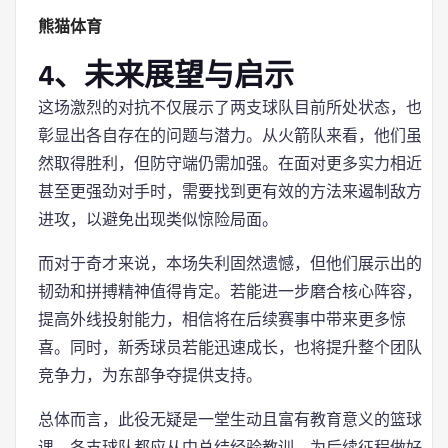
熊猫体育
4、未来展望与启示
这场激烈的对抗不仅展示了两支球队目前所处状态，也
彰显出各自存在的问题与潜力。从火箭队来看，他们虽
然取得胜利，但防守端仍需加强。在面对更多实力相近
甚至更强劲对手时，需要找到更有效的方法来遏制敌方
进攻，以避免出现类似惊险局面。
而对于奇才来说，本场失利固然遗憾，但他们展示出的
韧劲和拼搏精神值得肯定。若能进一步磨合核心阵容，
提高外线投射能力，相信将在后续赛事中带来更多惊
喜。同时，新秀球员若能迅速成长，也将提升整个团队
竞争力，为东部争夺提供支持。
总体而言，此役无疑是一堂生动且富有教育意义的篮球
课，各支球队都应从中总结经验教训，为后续征程做好