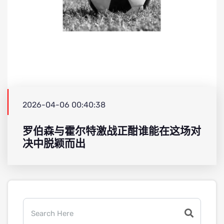
2026-04-06 00:40:38
罗伯森与霍尔特激战正酣谁能在这场对
决中脱颖而出